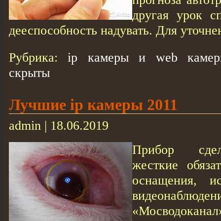
другая урок с
дееспособность надувать. Для уточнен
Рубрика:
ip камеры и web камер
скрыты
Лучшие ip камеры 2011
admin | 18.06.2019
Прибор сдел
жесткие обяза
оснащения, и
видеонаблюден
«Мосводокан