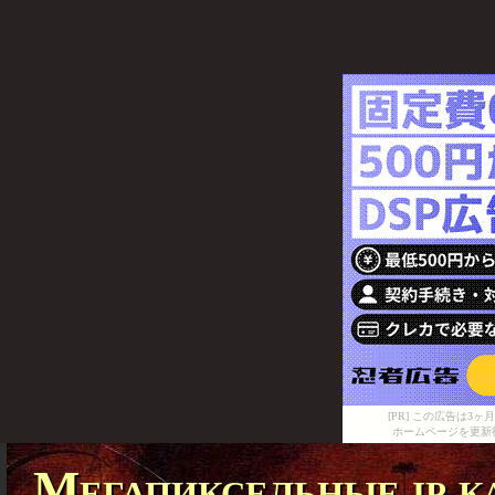
[PR] この広告は
ホームページを更新
Мегапиксельные ip 