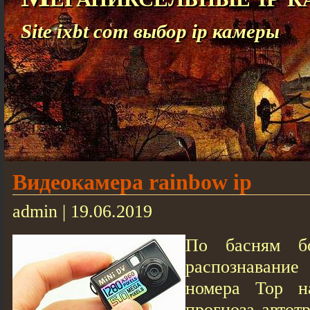
Site ixbt com выбор ip камеры
Видеокамера rainbow ip
admin | 19.06.2019
По басням бо
распознавани
номера Тор н
прогноза автот