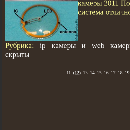
камеры 2011 По
система отлично
Рубрика:
ip камеры и web камер
скрыты
...
11
(
12
)
13
14
15
16
17
18
19