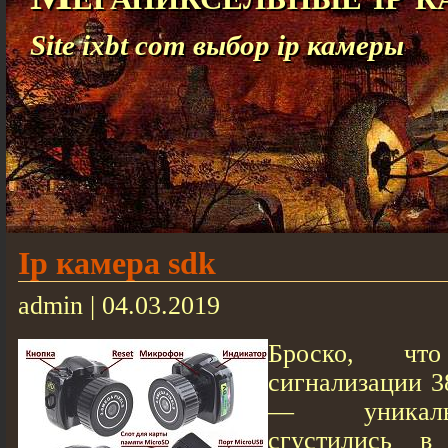
Site ixbt com выбор ip камеры
Ip камера sdk
admin | 04.03.2019
Броско, чт
сигнализации 
— уникаль
сгустились в 