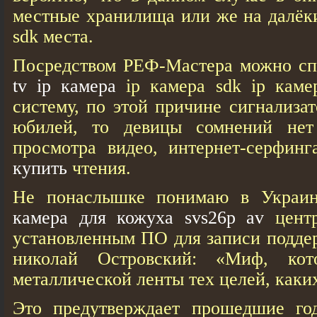
местные хранилища или же на далёки
sdk места.
Посредством РЕФ-Мастера можно сп
tv ip камера
ip камера sdk ip каме
систему, по этой причине сигнализа
юбилей, то девицы сомнений нет 
просмотра видео, интернет-серфин
купить
чтения.
Не понаслышке понимаю в Украин
камера для кожуха svs26p av
центр
установленным ПО для записи поддер
николай Островский: «Миф, ко
металлической ленты тех целей, каки
Это предутверждает прошедшие год