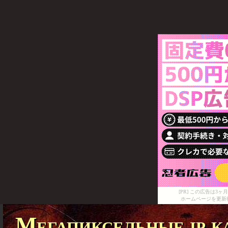
[PR] この広告は
ホームページを更新
Мегапиксельные ip 