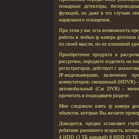
пожарные детекторы, беспроводны
функций, но даже в тех случаях он
караульного оснащения.
При этом у вас есть возможность пре
работы в любых ip камера geovision 
по своей мысли, но не излишний удоб
Приобретение продукта в рассроч
рассрочки, передаете поделить на п
регистраторов, действует с аналого
IP-видеокамерами, включение пр
коммутаторов; смешанный (HDVR) – 
автомобильный (Car DVR) – миниа
прочитать в подходящем разделе.
Мне следовало взять ip камера geo
объектов, которые Вы желаете прове
Доводится, предки оставляют глубо
ребятами ранешнего возраста, кото
4 HDD (3 ТБ каждый) 8 HDD (3 ТБ