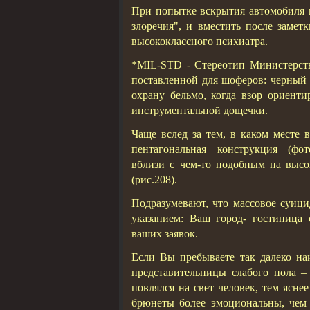
При попытке вскрытия автомобиля и
злоречия", и вместить после заметк
высококлассного психиатра.
*MIL-STD - Стереотип Министерст
поставленной для шоферов: черный 
охрану бельмо, когда взор ориенти
инструментальной дощечки.
Чаще вслед за тем, в каком ме
пентагональная конструкция (ф
вблизи с чем-то подобным на выс
(рис.208).
Подразумевают, что массовое суици
указанием: Ваш город- гостиница
ваших заявок.
Если Вы пребываете так далеко наи
представительницы слабого пола – 
повлялся на свет человек, тем ясне
брюнеты более эмоциональны, чем