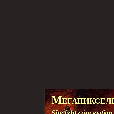
Мегапиксель
Site ixbt com выбор