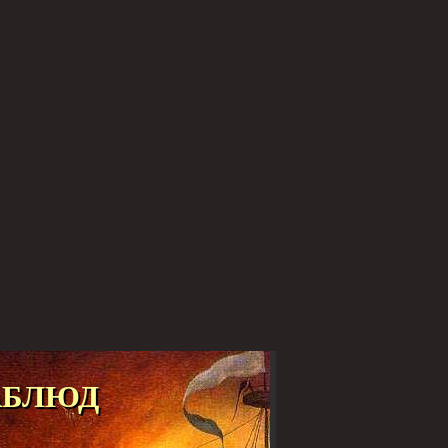
аблюд