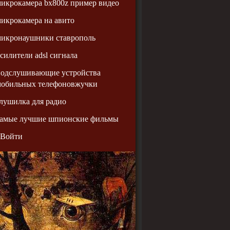
икрокамера bx800z пример видео
икрокамера на авито
микронаушники ставрополь
силители adsl сигнала
подслушивающие устройства
мобильных телефоновжучки
лушилка для радио
самые лучшие шпионские фильмы
Войти